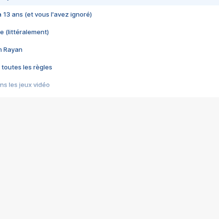
 a 13 ans (et vous l'avez ignoré)
e (littéralement)
im Rayan
 toutes les règles
s les jeux vidéo
us choquant de Rockstar ? - Le scandale BULLY
e plus moche de Steam
du RÊVE tourne au CAUCHEMAR
pendant 8 heures
it… à tort
umiliés par un jeu vidéo
ire - Final Fantasy 8