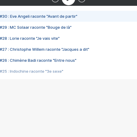
#30 : Eve Angeli raconte "Avant de partir"
#29 : MC Solaar raconte "Bouge de là"
28 : Lorie raconte "Je vais vite"
#27 : Christophe Willem raconte "Jacques a dit"
#26 : Chimène Badi raconte "Entre nous"
#25 : Indochine raconte "3e sexe"
#24 : Zaho raconte "C'est chelou"
#23 : Patrick Bruel raconte "Au café des délices"
#22 : Kyo raconte "Le chemin"
#21 : Nolwenn Leroy raconte "Cassé"
#20 : Patrick Hernandez raconte "Born to be alive"