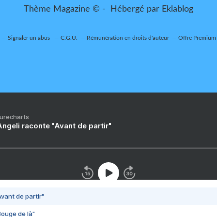
Thème Magazine © - Hébergé par
Eklablog
Signaler un abus
C.G.U.
Rémunération en droits d'auteur
Offre Premium
Purecharts
ngeli raconte "Avant de partir"
vant de partir"
Bouge de là"