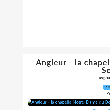
Angleur - la chap
S
angleu
20.
Pa