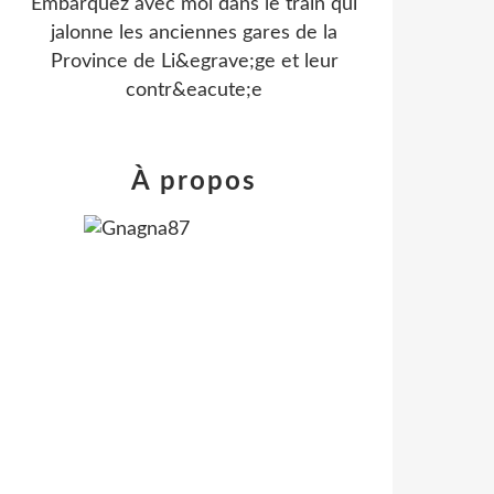
Embarquez avec moi dans le train qui
jalonne les anciennes gares de la
Province de Li&egrave;ge et leur
contr&eacute;e
À propos