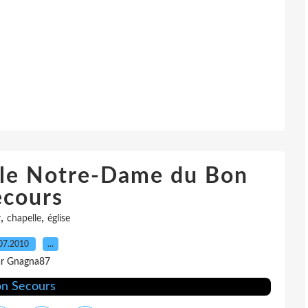
elle Notre-Dame du Bon
ecours
,
,
r
chapelle
église
07.2010
…
r Gnagna87