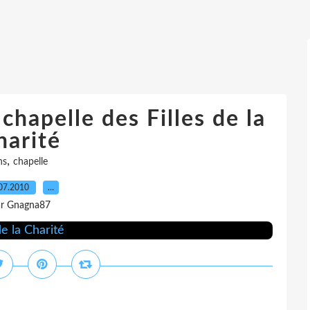
 chapelle des Filles de la
harité
,
ns
chapelle
07.2010
…
r Gnagna87