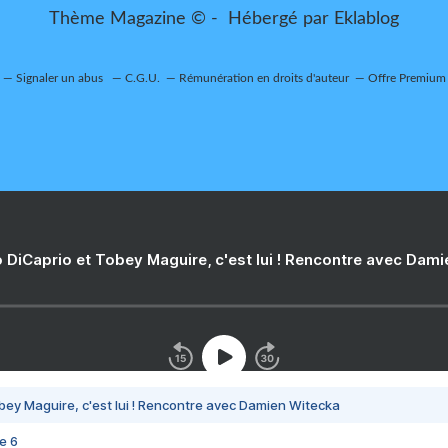
Thème Magazine © - Hébergé par
Eklablog
Signaler un abus
C.G.U.
Rémunération en droits d'auteur
Offre Premium
 DiCaprio et Tobey Maguire, c'est lui ! Rencontre avec Dam
bey Maguire, c'est lui ! Rencontre avec Damien Witecka
e 6