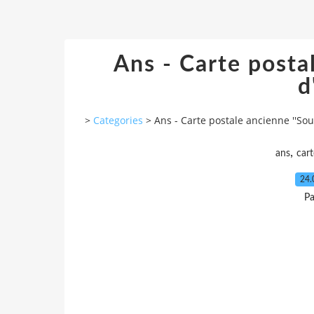
Ans - Carte posta
d
>
Categories
>
Ans - Carte postale ancienne ''Sou
,
ans
car
24.
Pa