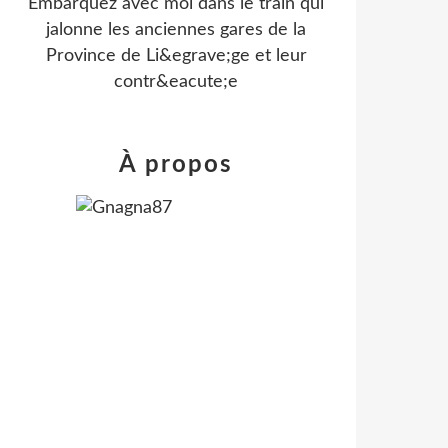
Embarquez avec moi dans le train qui
jalonne les anciennes gares de la
Province de Li&egrave;ge et leur
contr&eacute;e
À propos