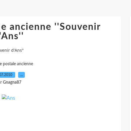
le ancienne ''Souvenir
'Ans''
venir d'Ans''
te postale ancienne
07.2010
…
r Gnagna87